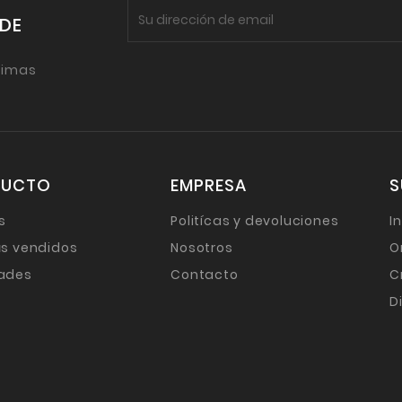
 DE
timas
DUCTO
EMPRESA
S
s
Politícas y devoluciones
I
s vendidos
Nosotros
O
ades
Contacto
C
D