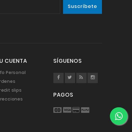
U CUENTA
SÍGUENOS
nfo Personal
rdenes
redit slips
PAGOS
irecciones