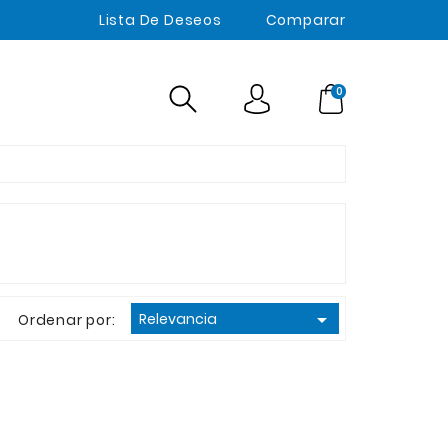
Lista De Deseos
Comparar
0

Relevancia
Ordenar por: