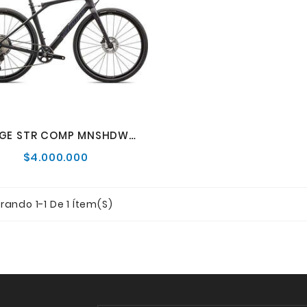
DIVERGE STR COMP MNSHDWMET/VLTGSTPRL
$4.000.000
Precio
normal
rando 1-1 De 1 Ítem(s)