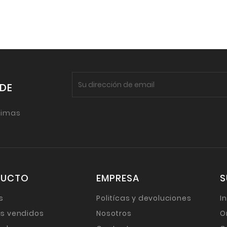
 DE
timas
DUCTO
EMPRESA
S
s
Politícas y devoluciones
I
s vendidos
Nosotros
O