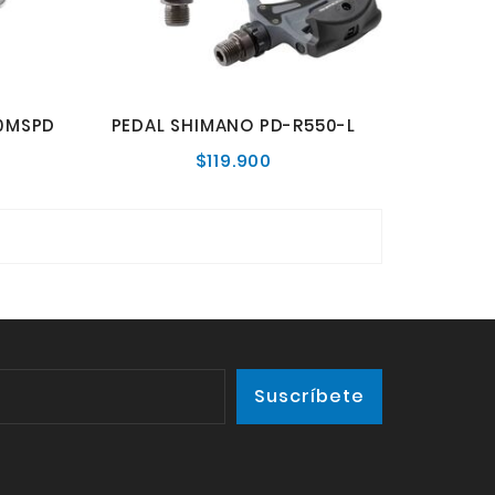
0MSPD
PEDAL SHIMANO PD-R550-L
$119.900
o
Precio
al
normal