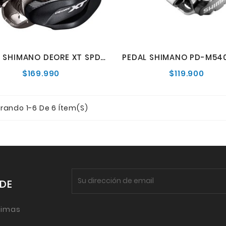
PEDAL SHIMANO DEORE XT SPD PD-M8100
PEDAL SHIMANO PD-M54
$169.990
$119.900
Precio
Preci
normal
norm
rando 1-6 De 6 Ítem(s)
 DE
timas