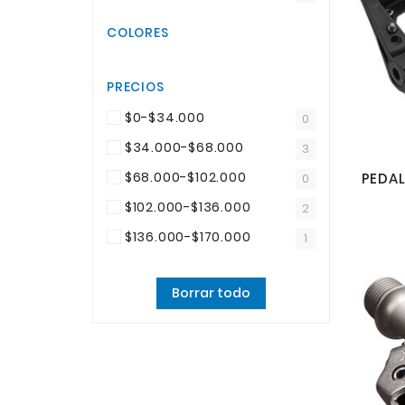
COLORES
PRECIOS
$0-$34.000
0
$34.000-$68.000
3
$68.000-$102.000
0
$102.000-$136.000
2
$136.000-$170.000
1
Borrar todo