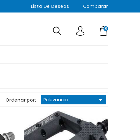
Lista De Deseos
Comparar
0

Relevancia
Ordenar por: