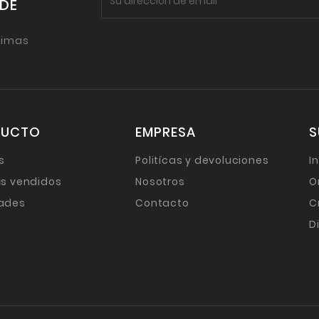
 DE
timas
DUCTO
EMPRESA
S
s
Politícas y devoluciones
I
s vendidos
Nosotros
O
ades
Contacto
C
D