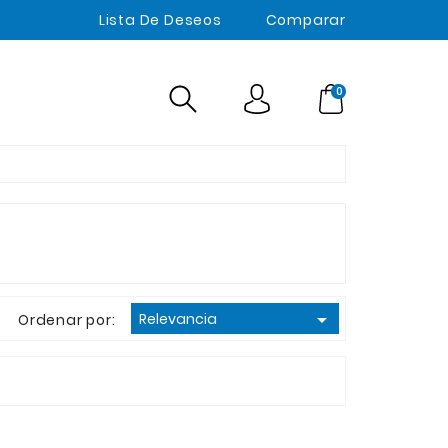
Lista De Deseos
Comparar
0

Relevancia
Ordenar por: