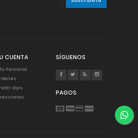
U CUENTA
SÍGUENOS
nfo Personal
rdenes
redit slips
PAGOS
irecciones