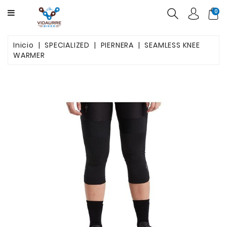
CATEGORY
0
BICICLETAS
Inicio
SPECIALIZED
PIERNERA
SEAMLESS KNEE
WARMER
PRODUCTOS
USADAS
OFERTAS