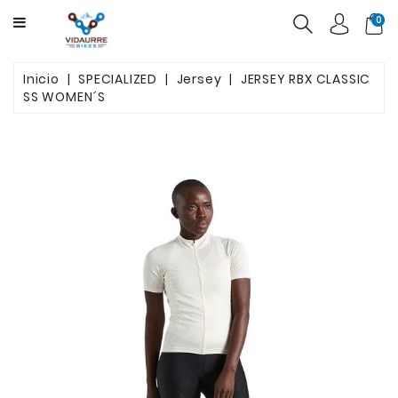
CATEGORY
0
BICICLETAS
Inicio
SPECIALIZED
Jersey
JERSEY RBX CLASSIC
SS WOMEN´S
PRODUCTOS
USADAS
OFERTAS