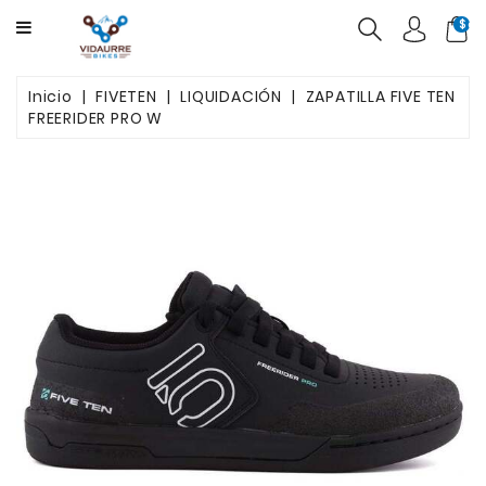
CATEGORY
$ca
BICICLETAS
Inicio
FIVETEN
LIQUIDACIÓN
ZAPATILLA FIVE TEN
FREERIDER PRO W
PRODUCTOS
USADAS
OFERTAS