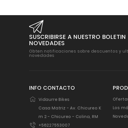
SUSCRIBIRSE A NUESTRO BOLETIN
NOVEDADES
Obten notificaciones sobre descuentos y ul
novedades
INFO CONTACTO
PRO
Oferta
Vidaurre Bikes
Los má
Casa Matriz - Av. Chicureo K
Noved
m 2 - Chicureo - Colina, RM
+56227553007