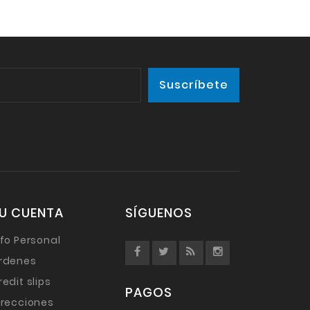
U CUENTA
SÍGUENOS
nfo Personal
rdenes
redit slips
PAGOS
irecciones