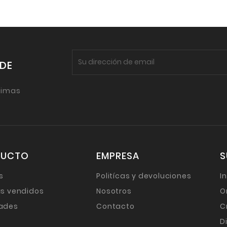
 DE
timas
DUCTO
EMPRESA
S
s
Politícas y devoluciones
I
s vendidos
Nosotros
O
ades
Contacto
C
D