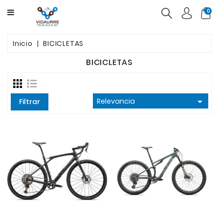
CATEGORY
0
BICICLETAS
Inicio
BICICLETAS
PRODUCTOS
BICICLETAS
USADAS
OFERTAS

Relevancia
Filtrar