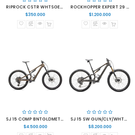
RIPROCK CSTR WHTSGE/DUNEWHT
ROCKHOPPER EXPERT 29 BRA LGNBLU/LTSIL XL
Precio
Precio
$350.000
$1.200.000
normal
normal
SJ 15 COMP BNTGLDMET/GUN
SJ 15 SW GUN/CLY/WHTMTN S3
Precio
Precio
$4.500.000
$8.200.000
normal
normal