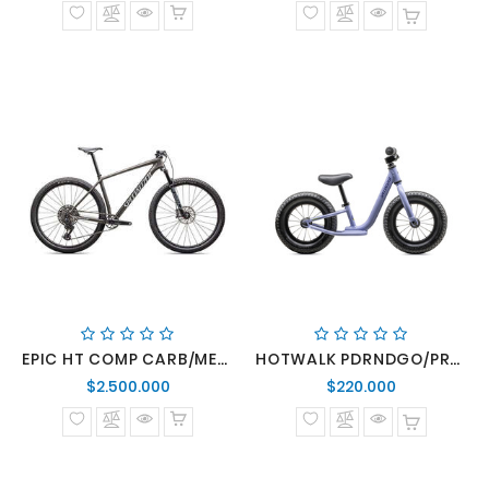
normal
normal
EPIC HT COMP CARB/METWHTSIL
HOTWALK PDRNDGO/PRPHZ/TEAMYEL 12
Precio
Precio
$2.500.000
$220.000
normal
normal