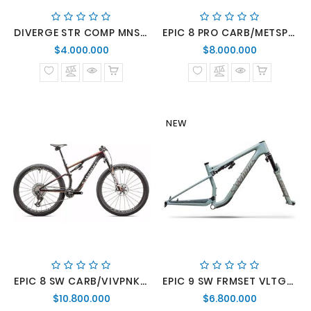
DIVERGE STR COMP MNSHDWMET/VLTGSTPRL
EPIC 8 PRO CARB/METSPHR/METWHTSIL
Precio
Precio
$4.000.000
$8.000.000
normal
normal
NEW
EPIC 8 SW CARB/VIVPNKMET/MNSHDWMET
EPIC 9 SW FRMSET VLTGSTPRL/AGVE/DSRTMET M
Precio
Precio
$10.800.000
$6.800.000