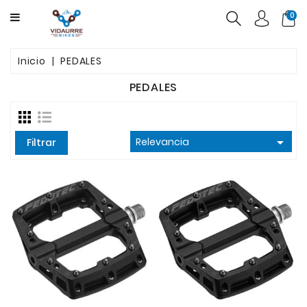
CATEGORY
0
BICICLETAS
Inicio
PEDALES
PRODUCTOS
PEDALES
USADAS
OFERTAS

Relevancia
Filtrar