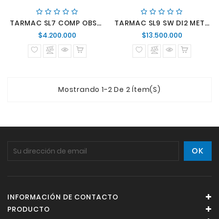
TARMAC SL7 COMP OBSD/SMK
TARMAC SL9 SW DI2 METWHTSIL/GLDPRL/METOBSD
Precio
Precio
$4.200.000
$13.500.000
normal
normal
Mostrando 1-2 De 2 Ítem(s)
INFORMACIÓN DE CONTACTO
PRODUCTO