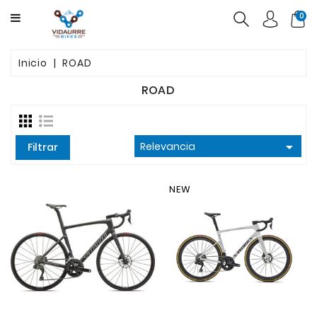
CATEGORY
0
BICICLETAS
Inicio
ROAD
PRODUCTOS
ROAD
USADAS
OFERTAS

Relevancia
Filtrar
NEW