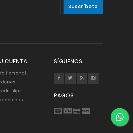
U CUENTA
SÍGUENOS
nfo Personal
rdenes
redit slips
PAGOS
irecciones