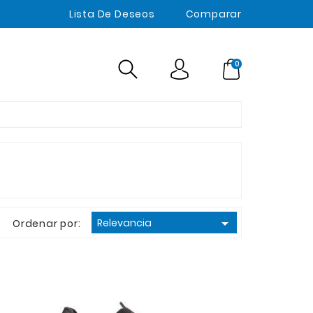
Lista De Deseos
Comparar
0

Relevancia
Ordenar por: