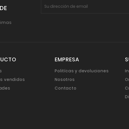
 DE
timas
DUCTO
EMPRESA
S
s
Politícas y devoluciones
I
s vendidos
Nosotros
O
ades
Contacto
C
D