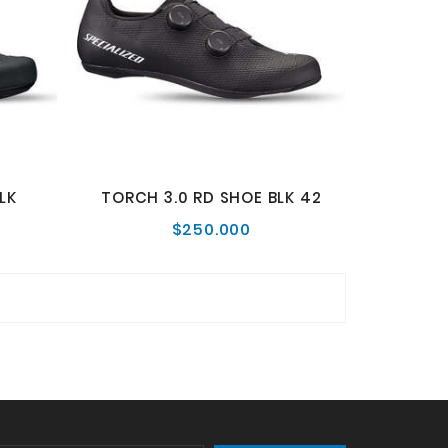
LK
TORCH 3.0 RD SHOE BLK 42
$250.000
o
Precio
al
normal