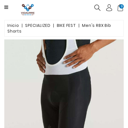
CATEGORY
0
BICICLETAS
Inicio
SPECIALIZED
BIKE FEST
Men's RBX Bib
Shorts
PRODUCTOS
USADAS
OFERTAS