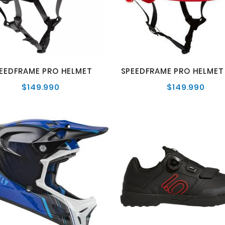
EEDFRAME PRO HELMET
$149.990
$149.990
Precio
Preci
normal
norm