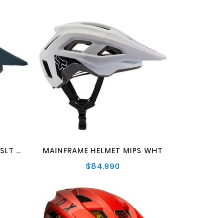
MAINFRAME HELMET MIPS SLT BLUE
MAINFRAME HELMET MIPS WHT
$84.990
o
Precio
al
normal