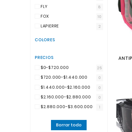
FLY
8
FOX
10
LAPIERRE
2
COLORES
PRECIOS
ANTI
$0-$720.000
25
$720.000-$1.440.000
0
$1.440.000-$2.160.000
0
$2.160.000-$2.880.000
0
$2.880.000-$3.600.000
1
Borrar todo