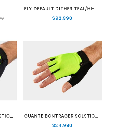
FLY DEFAULT DITHER TEAL/HI-VIS YLW
$92.990
Precio
Precio
00
normal
GUANTE BONTRAGER SOLSTICE7
GUANTE BONTRAGER SOLSTICE8
$24.990
o
Precio
al
normal