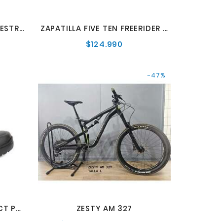
ZAPATILLA FIVE TEN 5.10 KESTREL PRO BOA 41.5
ZAPATILLA FIVE TEN FREERIDER PRO W
$124.990
o
Precio
al
normal
-47%
ZAPATILLA FIVE TEN IMPACT PRO W
ZESTY AM 327