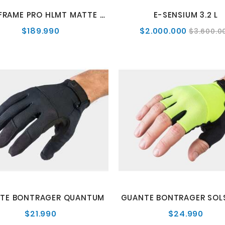
DROPFRAME PRO HLMT MATTE BLK
E-SENSIUM 3.2 L
$189.990
$2.000.000
Precio
Precio
$3.600.0
normal
normal
TE BONTRAGER QUANTUM
$21.990
$24.990
Precio
Preci
normal
norm