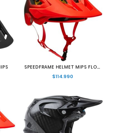
IPS
SPEEDFRAME HELMET MIPS FLO RED
$114.990
o
Precio
al
normal