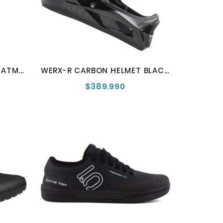
SPEEDFRAME PRO HELMET ATMC PNCH
WERX-R CARBON HELMET BLACK CARBON
$389.990
o
Precio
al
normal