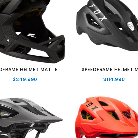
OFRAME HELMET MATTE
SPEEDFRAME HELMET M
$249.990
$114.990
Precio
Preci
normal
norm