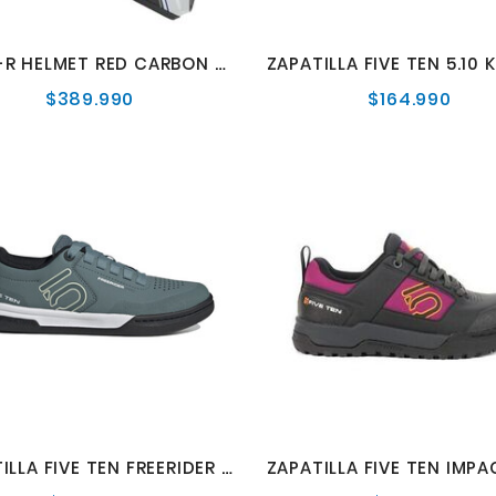
WERX-R HELMET RED CARBON MD
$389.990
$164.990
Precio
Preci
normal
norm
ZAPATILLA FIVE TEN FREERIDER PRO W VERDE