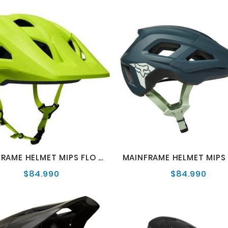
MAINFRAME HELMET MIPS FLO YLW
$84.990
$84.990
Precio
Preci
normal
norm