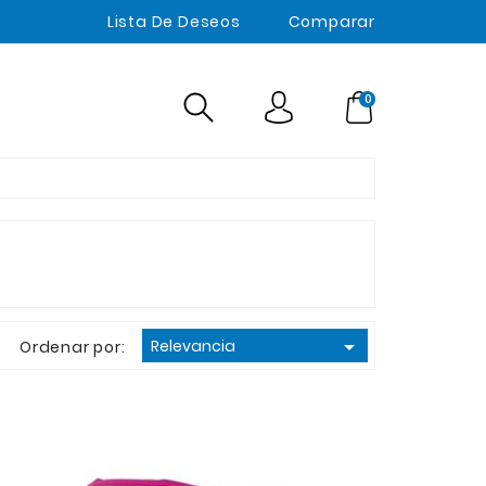
Lista De Deseos
Comparar
0

Relevancia
Ordenar por: