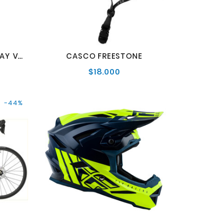
ANTIPARRA FOX MAIN STRAY VERDE
CASCO FREESTONE
$18.000
o
Precio
al
normal
-44%