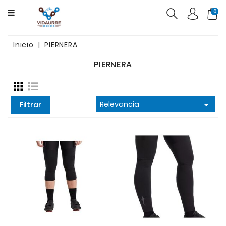
CATEGORY
0
BICICLETAS
Inicio
PIERNERA
PRODUCTOS
PIERNERA
USADAS
OFERTAS

Relevancia
Filtrar