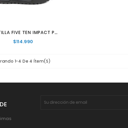
ZAPATILLA FIVE TEN IMPACT PRO W
$114.990
Precio
normal
rando 1-4 De 4 Ítem(s)
 DE
timas