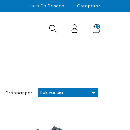
Lista De Deseos
Comparar
0

Relevancia
Ordenar por: