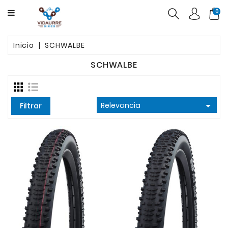
CATEGORY
0
BICICLETAS
Inicio
SCHWALBE
PRODUCTOS
SCHWALBE
USADAS
OFERTAS

Relevancia
Filtrar