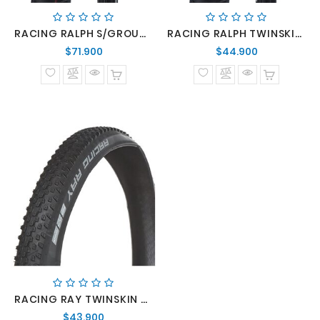
RACING RALPH S/GROUND ADDIX SPEED 29X2.25
RACING RALPH TWINSKIN TLR ADDIX 29X2.25
Precio
Precio
$71.900
$44.900
normal
normal
RACING RAY TWINSKIN TLR ADDIX 29X225
Precio
$43.900