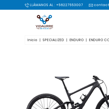
LLÁMANOS AL : +56227553007
contact
Inicio
SPECIALIZED
ENDURO
ENDURO C