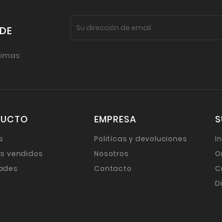
 DE
timas
DUCTO
EMPRESA
S
s
Politícas y devoluciones
I
s vendidos
Nosotros
O
ades
Contacto
C
D