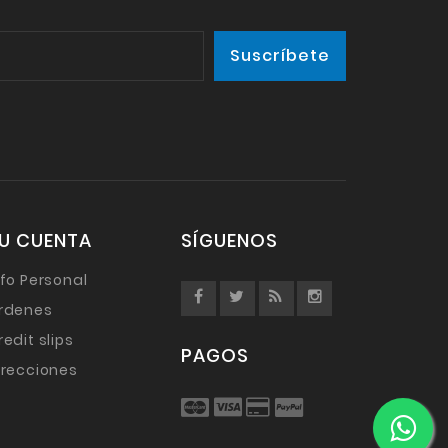
U CUENTA
SÍGUENOS
nfo Personal
rdenes
redit slips
PAGOS
irecciones