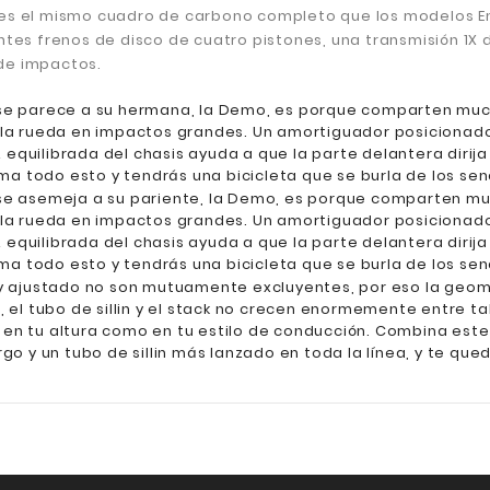
nes el mismo cuadro de carbono completo que los modelos En
es frenos de disco de cuatro pistones, una transmisión 1X 
 de impactos.
 se parece a su hermana, la Demo, es porque comparten muc
 la rueda en impactos grandes. Un amortiguador posicionado
z equilibrada del chasis ayuda a que la parte delantera dirij
Suma todo esto y tendrás una bicicleta que se burla de los 
se asemeja a su pariente, la Demo, es porque comparten mu
 la rueda en impactos grandes. Un amortiguador posicionado
z equilibrada del chasis ayuda a que la parte delantera dirij
Suma todo esto y tendrás una bicicleta que se burla de los 
 y ajustado no son mutuamente excluyentes, por eso la geome
 el tubo de sillin y el stack no crecen enormemente entre ta
en tu altura como en tu estilo de conducción. Combina este
go y un tubo de sillin más lanzado en toda la línea, y te que