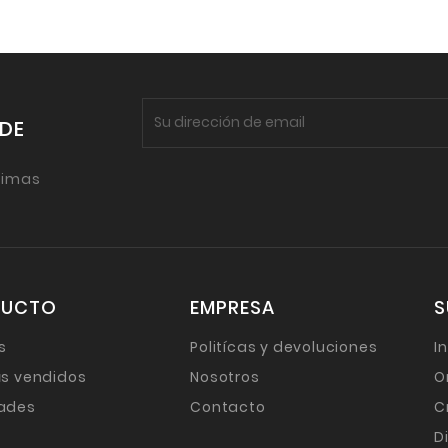
 DE
timas
DUCTO
EMPRESA
S
s
Politícas y devoluciones
I
s vendidos
Nosotros
O
ades
Contacto
C
D