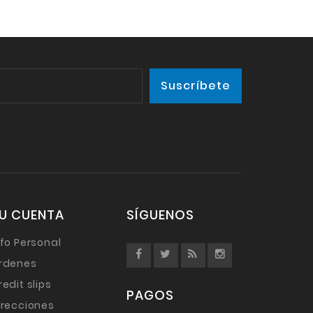
U CUENTA
SÍGUENOS
nfo Personal
rdenes
redit slips
PAGOS
irecciones