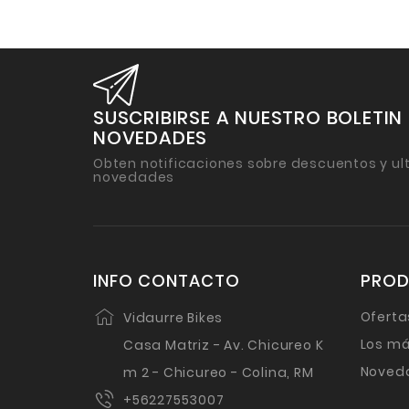
SUSCRIBIRSE A NUESTRO BOLETIN
NOVEDADES
Obten notificaciones sobre descuentos y ul
novedades
INFO CONTACTO
PRO
Oferta
Vidaurre Bikes
Los má
Casa Matriz - Av. Chicureo K
Noved
m 2 - Chicureo - Colina, RM
+56227553007