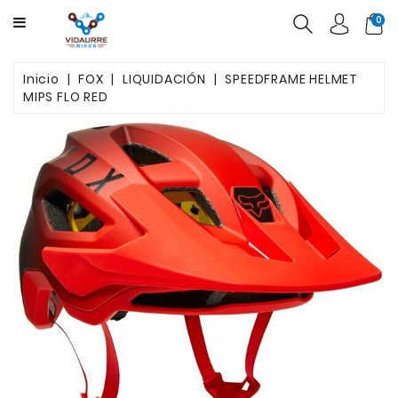
CATEGORY
0
BICICLETAS
Inicio
FOX
LIQUIDACIÓN
SPEEDFRAME HELMET
MIPS FLO RED
PRODUCTOS
USADAS
OFERTAS